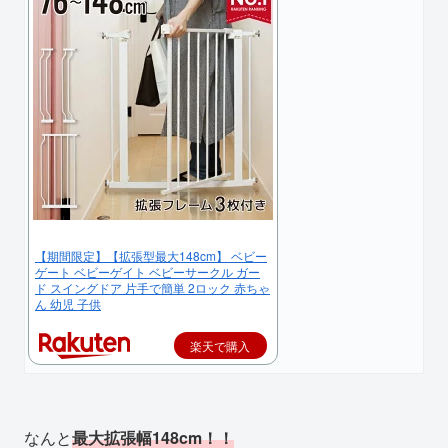
【期間限定】【拡張型最大148cm】 ベビー
ゲート ベビーゲイト ベビーサークル ガー
ド スイングドア 片手で簡単 2ロック 赤ちゃ
ん 幼児 子供
楽天で購入
なんと
最大拡張幅148cm！！