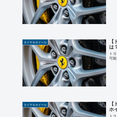
【
タイヤ＆ホイール
は
トヨ
可能
【
タイヤ＆ホイール
ホ
トヨ