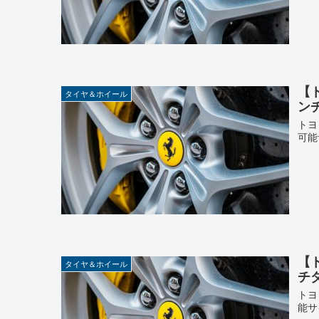
【
タイヤ＆ホイール
ン
トヨ
可能
【
タイヤ＆ホイール
チ
トヨ
能サ