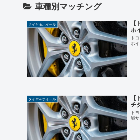
車種別マッチング
【
タイヤ＆ホイール
ホ
トヨ
ホイ
【
タイヤ＆ホイール
チ
トヨ
能サ