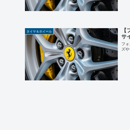
【
タイヤ＆ホイール
サ
フォ
ズや