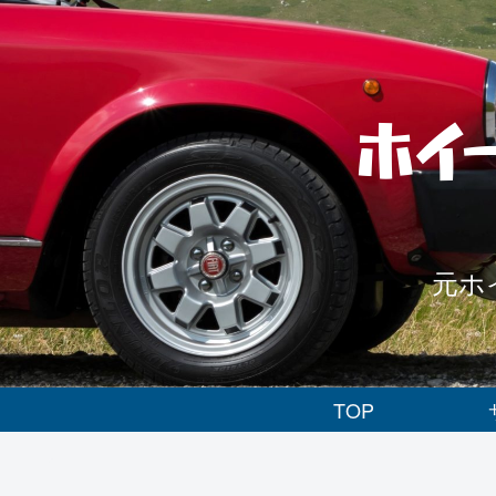
ホイ
元ホ
TOP